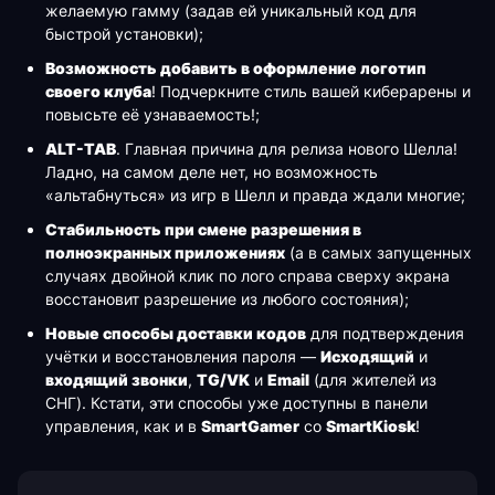
желаемую гамму (задав ей уникальный код для
быстрой установки);
Возможность добавить в оформление логотип
своего клуба
! Подчеркните стиль вашей киберарены и
повысьте её узнаваемость!;
ALT-TAB
. Главная причина для релиза нового Шелла!
Ладно, на самом деле нет, но возможность
«альтабнуться» из игр в Шелл и правда ждали многие;
Стабильность при смене разрешения в
полноэкранных приложениях
(а в самых запущенных
случаях двойной клик по лого справа сверху экрана
восстановит разрешение из любого состояния);
Новые способы доставки кодов
для подтверждения
учётки и восстановления пароля —
Исходящий
и
входящий звонки
,
TG/VK
и
Email
(для жителей из
СНГ). Кстати, эти способы уже доступны в панели
управления, как и в
SmartGamer
со
SmartKiosk
!